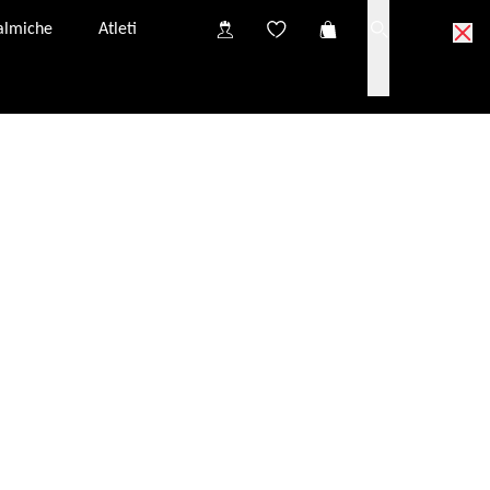
talmiche
Atleti
uova all'assistenza clienti.
e-mail: IT: service.it@evileye.com. I nostri Termini &