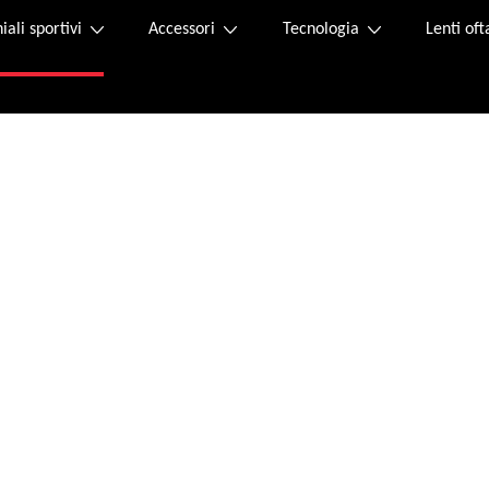
iali sportivi
Accessori
Tecnologia
Lenti of
Acquista online
tta di reso si trova all'interno del pacco. Se non è presente, puoi richiederne una n
 di debito.
successo, invieremo una conferma dell'ordine all'indirizzo e-mail fornito.
e 20:00 dal lunedì al venerdì e il sabato dalle 9:00 alle 12:00 al seguente indirizzo 