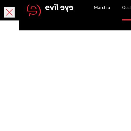
Marchio
Occh
Consegna gratuita entro 5-6 giorni lavorativi.
Resi gratuiti entro 30 giorni lavorativi. L'etiche
Pagamento sicuro con PayPal, carta di credito o
Una volta che un ordine è stato completato con 
Contatta il servizio clienti attivo dalle 8:00 all
Condizioni