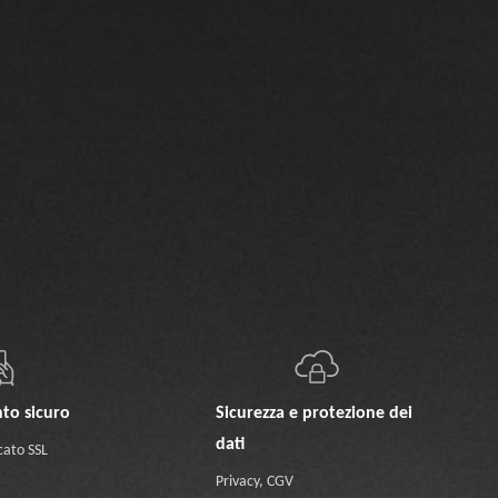
to sicuro
Sicurezza e protezione dei
dati
cato SSL
Privacy
,
CGV