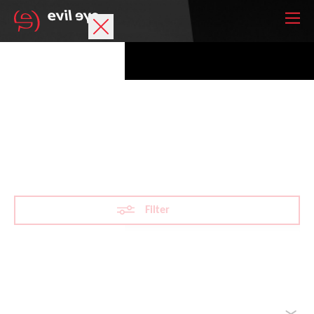
Marke
Sportbrillen
Laufbrillen für Damen
Accessoires
Technologie
Filter
Optische Verglasung
Athleten
Filter zurücksetzen
Sortieren nach
Deine Wunschliste