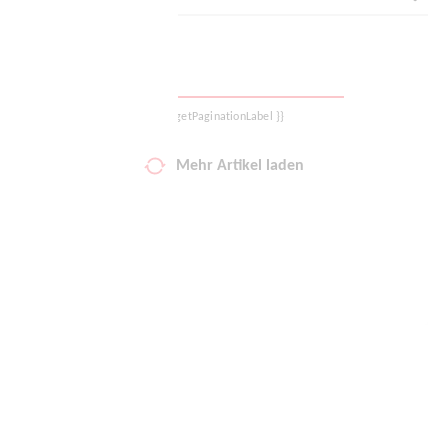
Logout
{{ getPaginationLabel }}
Mehr Artikel laden