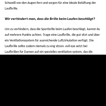
Schweiß von den Augen fern und sorgen für eine ideale Belüftung der
Laufbrille.
Wir verhindert man, dass die Brille beim Laufen beschlägt?
Um zu verhindern, dass die Sportbrille beim Laufen beschlägt, kannst du
auf mehrere Punkte achten. Trage eine Laufbrille, die gut sitzt und über
ein Ventilationssystem für ausreichende Luftzirkulation verfügt. Die
Laufbrille sollte zudem niemals zu eng sitzen. evil eye setzt bei
Laufbrillen für Damen auf ein spezielles ventilation system, das die
Belüftung optimiert, um ein Beschlagen der Gläser zu vermeiden. Auch
die Laufbekleidung ist ein wichtiger Faktor. Meide Kapuzen,
Kopfbedeckungen oder Schals, die eine Stauung der Luft um dein Gesicht
verursachen.