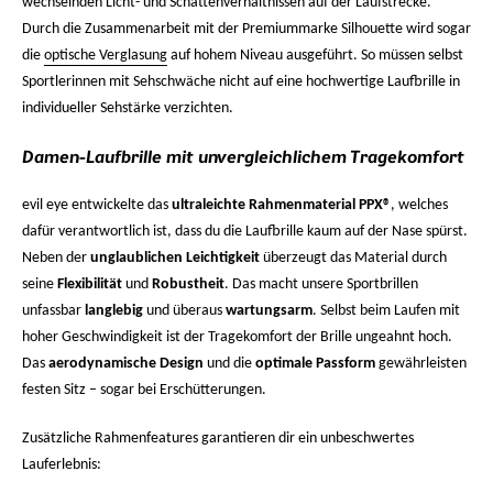
wechselnden Licht- und Schattenverhältnissen auf der Laufstrecke.
Durch die Zusammenarbeit mit der Premiummarke Silhouette wird sogar
die
optische Verglasung
auf hohem Niveau ausgeführt. So müssen selbst
Sportlerinnen mit Sehschwäche nicht auf eine hochwertige
Laufbrille in
individueller Sehstärke
verzichten.
Damen-Laufbrille mit unvergleichlichem Tragekomfort
evil eye entwickelte das
ultraleichte Rahmenmaterial PPX®
, welches
dafür verantwortlich ist, dass du die Laufbrille kaum auf der Nase spürst.
Neben der
unglaublichen Leichtigkeit
überzeugt das Material durch
seine
Flexibilität
und
Robustheit
. Das macht unsere Sportbrillen
unfassbar
langlebig
und überaus
wartungsarm
. Selbst beim Laufen mit
hoher Geschwindigkeit ist der Tragekomfort der Brille ungeahnt hoch.
Das
aerodynamische Design
und die
optimale Passform
gewährleisten
festen Sitz – sogar bei Erschütterungen.
Zusätzliche Rahmenfeatures garantieren dir ein unbeschwertes
Lauferlebnis: