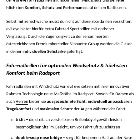
der evil eye Fahrradbrillen mit maximalem Windschutz und genieße
höchsten Komfort
,
Schutz
und
Performance
auf deinen Radtouren.
Selbst mit Sehschwäche musst du nicht auf diese Sportbrillen verzichten.
evil eye bietet hierfür extra Fahrrad-
Sportbrillen mit optischer
Verglasung
. Durch die Zugehörigkeit zu der renommierten
österreichischen Premiumhersteller Silhouette Group werden die Gläser
in deiner
individuellen Sehstärke
gefertigt.
Fahrradbrillen für optimalen Windschutz & höchsten
Komfort beim Radsport
Fahrradbrillen mit Windschutz von evil eye setzen mit ihrer innovativen
Rahmen-Technologie neue Maßstäbe im
Radsport
. Sowohl für
Damen
als
auch
Herren
bieten sie
ausgezeichnete Sicht
,
individuell anpassbaren
Tragekomfort
und
maximalen Schutz
der Augen während der Fahrt.
tri.fit
– die dreifach verstellbaren Brillenbügel gewährleisten
bestmöglichen Sitz im Gesicht, um vor Fahrtluft zu schützen
double-snap nose bridge
– sorgt für bequemen Halt auf der Nase