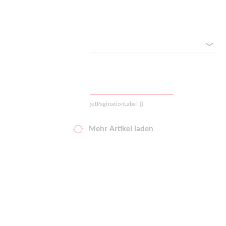
Filter zurücksetzen
Logout
Sortieren nach
{{ getPaginationLabel }}
Mehr Artikel laden