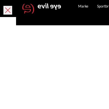
Marke
Sportbr
Online kaufen
Kostenlose Lieferung innerhalb von 5 Werktage
Kostenlose Rücksendung innerhalb von 30 Tagen
Paket bei und kann, falls dieser verloren geht,
angefordert werden.
Sicheres Bezahlen mit PayPal, Kreditkarte und
Nachdem eine Bestellung erfolgreich abgeschlo
Bestellbestätigung an die von Ihnen angegeben
Unser Kundenservice steht Ihnen Montag – Frei