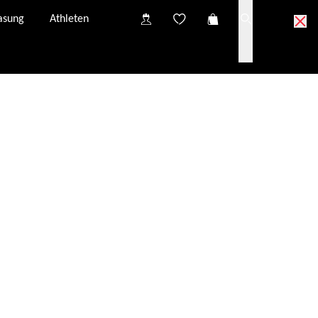
asung
Athleten
 Collect Partner anprobieren
ect Partner in deiner Nähe.
 zur Anprobe bei deinem Click & Collect Partner.
vidualisierung und eine mögliche optische Verglasung
Click & Collect Warenkorb werden kostenlos von evil
eroptiker gesendet und sind innerhalb von 3-4
gbar.
ei unseren Click & Collect Partnern kann variieren und