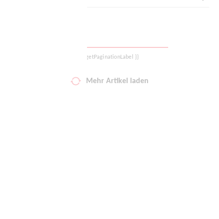
Deine Wunschliste
Warenkorb
{{ getPaginationLabel }}
Logout
Mehr Artikel laden