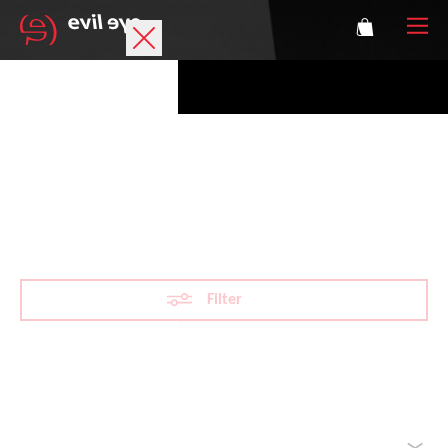
Marke
Sportbrillen
VARiO
Accessoires
Technologie
Filter
Optische Verglasung
Athleten
Filter zurücksetzen
Sortieren nach
Login