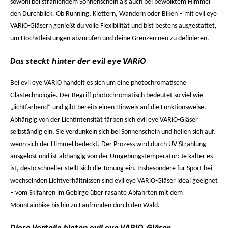
sowohl bei strahlendem Sonnenschein als auch bei bewölktem Himmel
den Durchblick. Ob Running, Klettern, Wandern oder Biken – mit evil eye
VARiO-Gläsern genießt du volle Flexibilität und bist bestens ausgestattet,
um Höchstleistungen abzurufen und deine Grenzen neu zu definieren.
Das steckt hinter der evil eye VARiO
Bei evil eye VARiO handelt es sich um eine photochromatische
Glastechnologie. Der Begriff photochromatisch bedeutet so viel wie
„lichtfärbend“ und gibt bereits einen Hinweis auf die Funktionsweise.
Abhängig von der Lichtintensität färben sich evil eye VARiO-Gläser
selbständig ein. Sie verdunkeln sich bei Sonnenschein und hellen sich auf,
wenn sich der Himmel bedeckt. Der Prozess wird durch UV-Strahlung
ausgelöst und ist abhängig von der Umgebungstemperatur: Je kälter es
ist, desto schneller stellt sich die Tönung ein. Insbesondere für Sport bei
wechselnden Lichtverhältnissen sind evil eye VARiO-Gläser ideal geeignet
– vom Skifahren im Gebirge über rasante Abfahrten mit dem
Mountainbike bis hin zu Laufrunden durch den Wald.