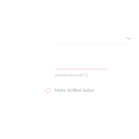
Deine Wunschliste
Filter zurücksetzen
Warenkorb
Sortieren nach
Logout
{{ getPaginationLabel }}
Mehr Artikel laden