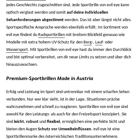
jedes Geschlechts zugeschnitten sind. Jede Sportbrille von evil eye kann
optisch verglast werden und somit
auf deine individuellen
Sehanforderungen abgestimmt
werden. Das ist aber längst nicht alles.
Sportspezifische Ansprüche werden ebenfalls erfüllt. Im Sortiment von
evil eye findest du
Radsportbrillen
mit breitem Blickfeld genauso wie
Modelle mit extra hohem UV-Schutz für den
Berg
-,
Lauf
- oder
Wassersport
. Mit Sportbrillen von evil eye hast du immer den Durchblick
und bist optimal vorbereitet, um dir neue Limits zu setzen und über dich
hinauszuwachsen.
Premium-Sportbrillen Made in Austria
Erfolg und Leistung im Sport sind untrennbar mit einem scharfen Sehen
verbunden. Nur wer klar sieht, ist in der Lage, Situationen präzise
wahrzunehmen und schnell zu reagieren. Sportbrillen von evil eye sind
sowohl für den Leistungs- als auch für den Freizeitsport konzipiert. Sie
sind
leicht
,
robust
und
flexibel
, ermöglichen eine perfekte Sicht und
bieten den Augen
Schutz vor Umwelteinflüssen
. evil eye ist eine
Sportbrillenmarke
des österreichischen Traditionsunternehmens