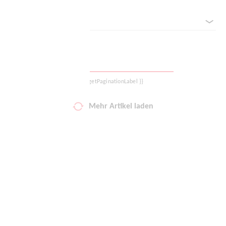
Sortieren nach
Deine Wunschliste
Warenkorb
Logout
{{ getPaginationLabel }}
Mehr Artikel laden