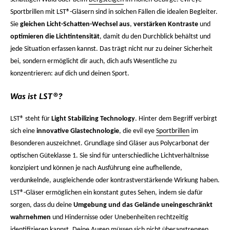
Sportbrillen mit LST®-Gläsern sind in solchen Fällen die idealen Begleiter.
Sie
gleichen Licht-Schatten-Wechsel aus
,
verstärken Kontraste
und
optimieren die Lichtintensität
, damit du den Durchblick behältst und
jede Situation erfassen kannst. Das trägt nicht nur zu deiner Sicherheit
bei, sondern ermöglicht dir auch, dich aufs Wesentliche zu
konzentrieren: auf dich und deinen Sport.
Was ist LST®?
LST® steht für
Light Stabilizing Technology
. Hinter dem Begriff verbirgt
sich eine
innovative Glastechnologie
, die evil eye
Sportbrillen
im
Besonderen auszeichnet. Grundlage sind Gläser aus Polycarbonat der
optischen Güteklasse 1. Sie sind für unterschiedliche Lichtverhältnisse
konzipiert und können je nach Ausführung eine aufhellende,
verdunkelnde, ausgleichende oder kontrastverstärkende Wirkung haben.
LST®-Gläser ermöglichen ein konstant gutes Sehen, indem sie dafür
sorgen, dass du deine
Umgebung und das Gelände uneingeschränkt
wahrnehmen
und Hindernisse oder Unebenheiten rechtzeitig
identifizieren kannst. Deine Augen müssen sich nicht überanstrengen,