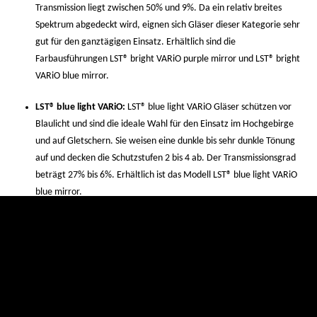
Transmission liegt zwischen 50% und 9%. Da ein relativ breites
Spektrum abgedeckt wird, eignen sich Gläser dieser Kategorie sehr
gut für den ganztägigen Einsatz. Erhältlich sind die
Farbausführungen LST® bright VARiO purple mirror und LST® bright
VARiO blue mirror.
LST® blue light VARiO:
LST® blue light VARiO Gläser schützen vor
Blaulicht und sind die ideale Wahl für den Einsatz im Hochgebirge
und auf Gletschern. Sie weisen eine dunkle bis sehr dunkle Tönung
auf und decken die Schutzstufen 2 bis 4 ab. Der Transmissionsgrad
beträgt 27% bis 6%. Erhältlich ist das Modell LST® blue light VARiO
blue mirror.
evil eye Sportbrillen mit LST® VARiO bieten dir maximale Flexibilität und
leisten dir in jeder Situation gute Dienste. Wenn du nach
hochfunktionalem Equipment für deinen Outdoor-Sport suchst, liegst du
hiermit goldrichtig.
Häufig gestellte Fragen zu