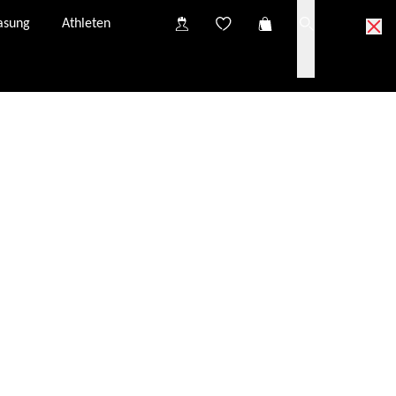
asung
Athleten
 Collect Partner anprobieren
ect Partner in deiner Nähe.
 zur Anprobe bei deinem Click & Collect Partner.
vidualisierung und eine mögliche optische Verglasung
Click & Collect Warenkorb werden kostenlos von evil
eroptiker gesendet und sind innerhalb von 3-4
gbar.
ei unseren Click & Collect Partnern kann variieren und