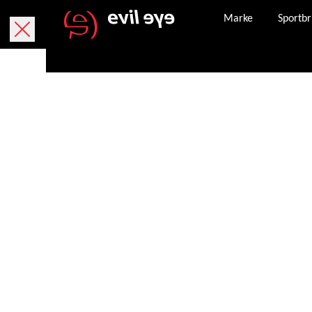
Marke
Sportbr
Online kaufen
Kostenlose Lieferung innerhalb von 5 Werktage
Kostenlose Rücksendung innerhalb von 30 Tagen
Paket bei und kann, falls dieser verloren geht,
angefordert werden.
Sicheres Bezahlen mit PayPal, Kreditkarte und
Nachdem eine Bestellung erfolgreich abgeschlo
Bestellbestätigung an die von Ihnen angegeben
Unser Kundenservice steht Ihnen Montag – Frei