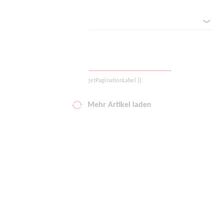
Sortieren nach
Logout
{{ getPaginationLabel }}
Mehr Artikel laden