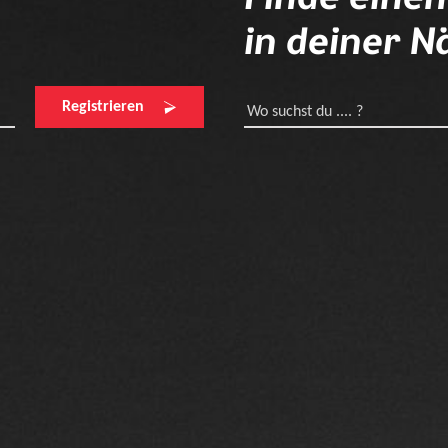
in deiner N
Registrieren
Wo suchst du .... ?