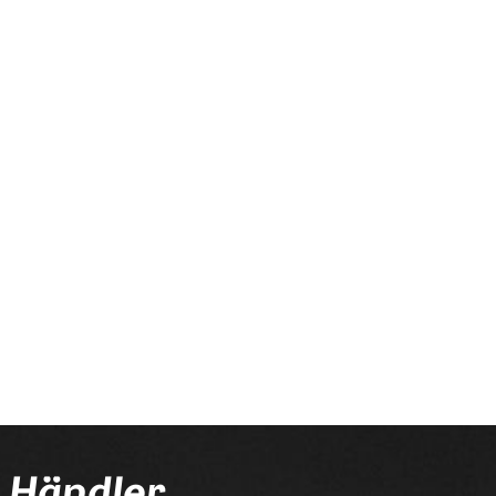
chließe zuerst deinen
n Händler