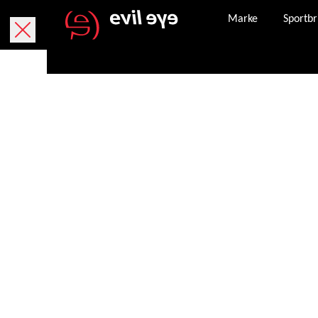
Marke
Sportbr
Online kaufen
Kostenlose Lieferung innerhalb von 5 Werktage
Kostenlose Rücksendung innerhalb von 30 Tagen
Paket bei und kann, falls dieser verloren geht,
angefordert werden.
Sicheres Bezahlen mit PayPal, Kreditkarte und
Nachdem eine Bestellung erfolgreich abgeschlo
Bestellbestätigung an die von Ihnen angegeben
Unser Kundenservice steht Ihnen Montag – Frei