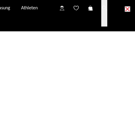
asung
Athleten
 Collect Partner anprobieren
ect Partner in deiner Nähe.
 zur Anprobe bei deinem Click & Collect Partner.
vidualisierung und eine mögliche optische Verglasung
Click & Collect Warenkorb werden kostenlos von evil
eroptiker gesendet und sind innerhalb von 3-4
gbar.
ei unseren Click & Collect Partnern kann variieren und