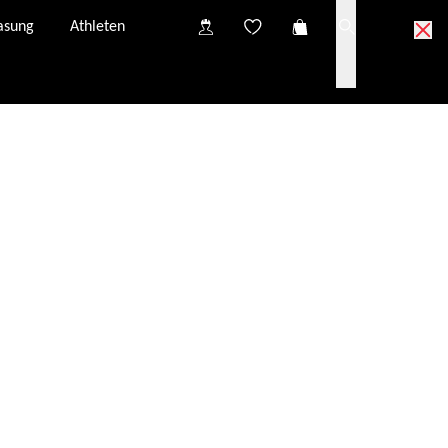
asung
Athleten
 Collect Partner anprobieren
ect Partner in deiner Nähe.
 zur Anprobe bei deinem Click & Collect Partner.
vidualisierung und eine mögliche optische Verglasung
Click & Collect Warenkorb werden kostenlos von evil
eroptiker gesendet und sind innerhalb von 3-4
gbar.
ei unseren Click & Collect Partnern kann variieren und