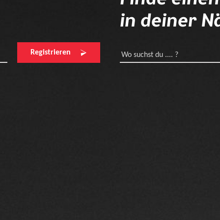
in deiner N
Registrieren
Wo suchst du .... ?