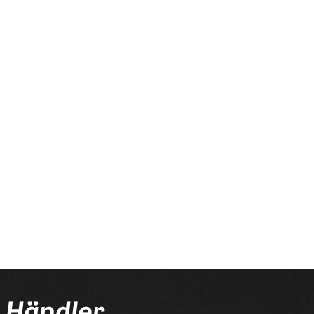
chließe zuerst deinen
n Händler