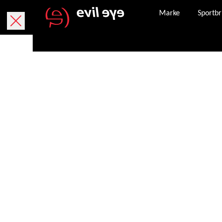
Marke
Sportbr
Online kaufen
Kostenlose Lieferung innerhalb von 5 Werktage
Kostenlose Rücksendung innerhalb von 30 Tagen
Paket bei und kann, falls dieser verloren geht,
angefordert werden.
Sicheres Bezahlen mit PayPal, Kreditkarte und
Nachdem eine Bestellung erfolgreich abgeschlo
Bestellbestätigung an die von Ihnen angegeben
Unser Kundenservice steht Ihnen Montag – Frei