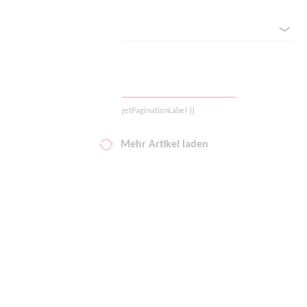
Sortieren nach
Logout
{{ getPaginationLabel }}
Mehr Artikel laden