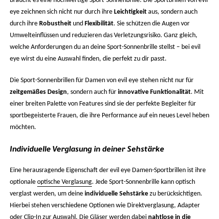
braucht es eine hochwertige Sport-Sonnenbrille. Die Sportbrillen von evil
eye zeichnen sich nicht nur durch ihre
Leichtigkeit
aus, sondern auch
durch ihre
Robustheit
und
Flexibilität
. Sie schützen die Augen vor
Umwelteinflüssen und reduzieren das Verletzungsrisiko. Ganz gleich,
welche Anforderungen du an deine Sport-Sonnenbrille stellst – bei evil
eye wirst du eine Auswahl finden, die perfekt zu dir passt.
Die Sport-Sonnenbrillen für Damen von evil eye stehen nicht nur für
zeitgemäßes Design
, sondern auch für
innovative Funktionalität
. Mit
einer breiten Palette von Features sind sie der perfekte Begleiter für
sportbegeisterte Frauen, die ihre Performance auf ein neues Level heben
möchten.
Individuelle Verglasung in deiner Sehstärke
Eine herausragende Eigenschaft der evil eye Damen-Sportbrillen ist ihre
optionale
optische Verglasung
. Jede Sport-Sonnenbrille kann optisch
verglast werden, um deine
individuelle Sehstärke
zu berücksichtigen.
Hierbei stehen verschiedene Optionen wie Direktverglasung, Adapter
oder
Clip-In
zur Auswahl. Die Gläser werden dabei
nahtlose in die