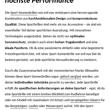
höchste Performance
Die
Sport-Sonnenbrillen
von evil eye verkörpern eine hervorragende
Kombination aus
hochfunktionalem Design
und
kompromissloser
Qualität
. Diese Sportbrillen sind mehr als nur Accessoires – sie sind ein
essentieller Teil deiner sportlichen Ausrüstung. Mit innovativen
Technologien ausgestattet, bieten sie nicht nur
optimalen
Sonnenschutz
, sondern auch einen
hohen Tragekomfort
und eine
ideale Passform
. Ob du eine passionierte Athletin oder eine begeisterte
Freizeitsportlerin bist, mit einer Sport-Sonnenbrille von evil eye bist du
bestens gerüstet, um jede sportliche Herausforderung zu meistern.
Durch die Zusammenarbeit mit der renommierten Marke Silhouette
können diese Sport-Sonnenbrillen sogar
optisch verglast
werden, um
deiner
individuellen Sehstärke
gerecht zu werden. Jede Sportbrille
erfüllt die
spezifischen Anforderungen an deine Sportart
– egal, ob du
eine
Sportbrille mit einem breiten Blickfeld zum Radfahren
benötigst
oder ein Modell mit maximalem UV-Schutz und
verspiegelten Gläsern
für
das
Bergsteigen
,
Laufen
oder
Wassersport
suchst. Mit den Sport-