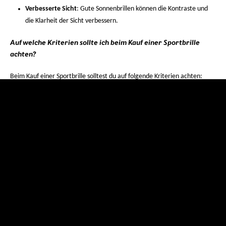
Verbesserte Sicht
: Gute Sonnenbrillen können die Kontraste und
die Klarheit der Sicht verbessern.
Auf welche Kriterien sollte ich beim Kauf einer Sportbrille
achten?
Beim Kauf einer Sportbrille solltest du auf folgende Kriterien achten:
Passform und Komfort
: Die Brille sollte bei schnellen Bewegungen
gut und bequem sitzen und darf selbst beim Angriff, Blocken und
Baggern nicht verrutschen.
Schutzfunktion
: evil eye Sportbrillen bieten 100 % UV-Schutz und
dank der eng anliegenden Gläser werden die Augen auch vor Wind,
Staub und Verletzungen geschützt.
Gläserqualität
: Klare, verzerrungsfreie Sicht und je nach Bedarf
spezielle Eigenschaften wie Kontrastverstärkend, Korrekturgläser
oder getönte Gläser, die sich den Lichtverhältnissen anpassen.
Material und Haltbarkeit
: Robuste, aber leichte Materialien, die