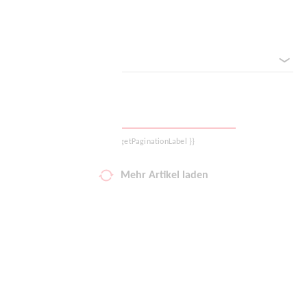
Filter zurücksetzen
Deine Wunschliste
Sortieren nach
Warenkorb
Logout
{{ getPaginationLabel }}
Mehr Artikel laden